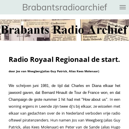
Brabantsradioarchief
Ga
direct
naar
de
hoofdinhoud
Radio Royaal Regionaal de start.
door J
os van Weegberg(alias Guy Patrick, Alias Kees Molenaar)
We schrijven juni 1981, d
e tijd dat Charles en Diana elkaar het
jawoord gaven, dat Bernard Hinault de Tour de France won, en dat
In een
Champaign de grote nummer 1 hit had met "How about us".
woning ergens in Leende zijn twee dj's bij elkaar, ze wisselen met
elkaar van gedachten over de in Nederland verboden vrije radio
oftewel piratenzenders. Hun namen Jos van Weegberg (alias Guy
Patrick, alias Kees Molenaar) en Peter van de Sande (alias Hugo