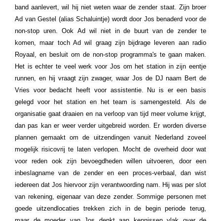
band aanlevert, wil hij niet weten waar de zender staat. Zijn broer
Ad van Gestel (alias Schaluintje) wordt door Jos benaderd voor de
non-stop uren. Ook Ad wil niet in de buurt van de zender te
komen, maar toch Ad wil graag zijn bijdrage leveren aan radio
Royaal, en besluit om de non-stop programma's te gaan maken.
Het is echter te veel werk voor Jos om het station in zijn eentje
runnen, en hij vraagt zijn zwager, waar Jos de DJ naam Bert de
Vries voor bedacht heeft voor assistentie. Nu is er een basis
gelegd voor het station en het team is samengesteld. Als de
organisatie gaat draaien en na verloop van tijd meer volume krijgt,
dan pas kan er weer verder uitgebreid worden. Er worden diverse
plannen gemaakt om de uitzendingen vanuit Nederland zoveel
mogelijk risicovrij te laten verlopen. Mocht de overheid door wat
voor reden ook zijn bevoegdheden willen uitvoeren, door een
inbeslagname van de zender en een proces-verbaal, dan wist
iedereen dat Jos hiervoor zijn verantwoording nam. Hij was per slot
van rekening, eigenaar van deze zender. Sommige personen met
goede uitzendlocaties trekken zich in de begin periode terug,
maar de moeder van Jos denkt aan kennissen vlak over de