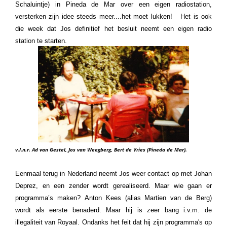
Schaluintje) in Pineda de Mar over een eigen radiostation,
versterken zijn idee steeds meer....het moet lukken! Het is ook
die week dat Jos definitief het besluit neemt een eigen radio
station te starten.
v.l.n.r. Ad van Gestel, Jos van Weegberg, Bert de Vries (Pineda de Mar).
Eenmaal terug in Nederland neemt Jos weer contact op met Johan
Deprez, en een zender wordt gerealiseerd. Maar wie gaan er
programma’s maken? Anton Kees (alias Martien van de Berg)
wordt als eerste benaderd. Maar hij is zeer bang i.v.m. de
illegaliteit van Royaal. O
ndanks het feit dat hij zijn programma's op