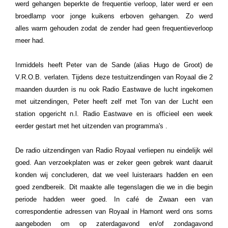
werd gehangen beperkte de frequentie verloop, later werd er een
broedlamp voor jonge kuikens erboven gehangen. Zo werd
alles warm gehouden zodat de zender had geen frequentieverloop
meer had.
Inmiddels heeft Peter van de Sande (alias Hugo de Groot) de
V.R.O.B. verlaten. Tijdens deze testuitzendingen van Royaal die 2
maanden duurden is nu ook Radio Eastwave de lucht ingekomen
met uitzendingen, Peter heeft zelf met Ton van der Lucht een
station opgericht n.l. Radio Eastwave en is officieel een week
eerder gestart met het uitzenden van programma's .
De radio uitzendingen van Radio Royaal verliepen nu eindelijk wél
goed. Aan verzoekplaten was er zeker geen gebrek want daaruit
konden wij concluderen, dat we veel luisteraars hadden en een
goed zendbereik. Dit maakte alle tegenslagen die we in die begin
periode hadden weer goed.
In café de Zwaan een van
correspondentie adressen van Royaal in Hamont werd ons soms
aangeboden om op zaterdagavond en/of zondagavond