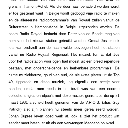
grens in Hamont-Achel. Als die door haar benaderd worden wordt
er toe gestemd want in Belgie wordt gedoogd vrije radio te maken
en de allereerste radioprogramma’s van Royaal zullen vanuit de
Ruiterstraat in Hamont-Achel in Belgie uitgezonden worden. De
naam Radio Royaal bedacht door Peter van de Sande mag van
hem voor het nieuwe station gebruikt worden. Omdat Jos er ook
iets van zichzelf aan de naam wilde toevoegen heet het station
vanaf nu Radio Royaal Regionaal. Het muziek format dat Jos
voor het radiostation voor ogen had moest uit een breed repertoire
bestaan, met onderscheidende en herkenbare programma's. De
ruime muziekkeuze, goud van oud, de nieuwste platen uit de Top
40, tipparade en disco muziek, lag eigenlijk een beetje voor
handen, omdat men reeds in het bezit was van een enorme
collectie singles en elpee’s met deze muziek genre. Jos die op 21
maart 1981 afscheid heeft genomen van de V.R.O.B. (alias Guy
Patrick) ziet zijn plannen nu steeds meer gerealiseerd worden.
Johan Dupree levert goed werk af, ook al ziet het product wat
zender moet heten, er uit als een verwrongen Meccano bouwsel.