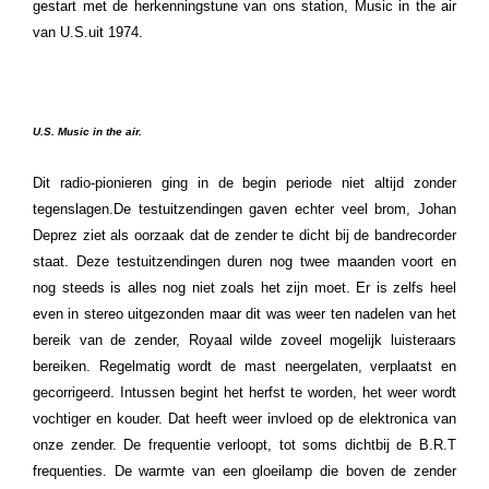
gestart met de herkenningstune van ons station, Music in the air
van U.S.uit 1974.
U.S. Music in the air.
Dit radio-pionieren ging in de begin periode niet altijd zonder
tegenslagen.De testuitzendingen gaven echter veel brom, Johan
Deprez
ziet als oorzaak dat de zender te dicht bij de bandrecorder
staat. Deze testuitzendingen duren nog twee maanden voort en
nog steeds is alles nog niet zoals het zijn moet. Er is zelfs heel
even in stereo uitgezonden maar dit was weer ten nadelen van het
bereik van de zender, Royaal wilde zoveel mogelijk luisteraars
bereiken. Regelmatig wordt de mast neergelaten, verplaatst en
gecorrigeerd. Intussen begint het herfst te worden, het weer wordt
vochtiger en kouder. Dat heeft weer invloed op de elektronica van
onze zender. De frequentie verloopt, tot soms dichtbij de B.R.T
frequenties. De warmte van een gloeilamp die boven de zender