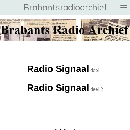
Brabantsradioarchief
Ga
direct
naar
de
hoofdinhoud
Radio Signaal
deel 1
Radio Signaal
deel 2