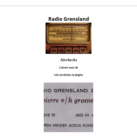
Radio Grensland
Airchecks
Luister naar de
vele airchecks en jingles