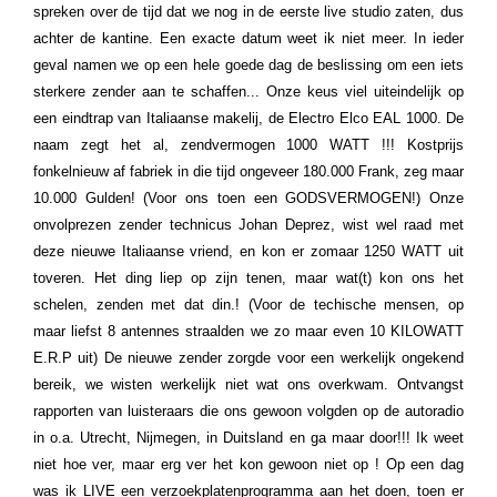
spreken over de tijd dat we nog in de eerste live studio zaten, dus
achter de kantine. Een exacte datum weet ik niet meer. In ieder
geval namen we op een hele goede dag de beslissing om een iets
sterkere zender aan te schaffen... Onze keus viel uiteindelijk op
een eindtrap van Italiaanse makelij, de Electro Elco EAL 1000. De
naam zegt het al, zendvermogen 1000 WATT !!! Kostprijs
fonkelnieuw af fabriek in die tijd ongeveer 180.000 Frank, zeg maar
10.000 Gulden! (Voor ons toen een GODSVERMOGEN!) Onze
onvolprezen zender technicus Johan Deprez, wist wel raad met
deze nieuwe Italiaanse vriend, en kon er zomaar 1250 WATT uit
toveren. Het ding liep op zijn tenen, maar wat(t) kon ons het
schelen, zenden met dat din.! (Voor de techische mensen, op
maar liefst 8 antennes straalden we zo maar even 10 KILOWATT
E.R.P uit) De nieuwe zender zorgde voor een werkelijk ongekend
bereik, we wisten werkelijk niet wat ons overkwam. Ontvangst
rapporten van luisteraars die ons gewoon volgden op de autoradio
in o.a. Utrecht, Nijmegen, in Duitsland en ga maar door!!! Ik weet
niet hoe ver, maar erg ver het kon gewoon niet op ! Op een dag
was ik LIVE een verzoekplatenprogramma aan het doen, toen er