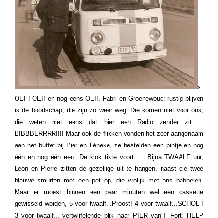
s
OEI ! OEI! en nog eens OEI!, Fabri en Groenewoud: rustig blijven
is de boodschap, die zijn zo weer weg. Die komen niet voor ons,
die weten niet eens dat hier een Radio zender zit......
BIBBBERRRR!!!! Maar ook de flikken vonden het zeer aangenaam
aan het buffet bij Pier en Lèneke, ze bestelden een pintje en nog
één en nog één een. De klok tikte voort.......Bijna TWAALF uur,
Leon en Pierre zitten de gezellige uit te hangen, naast die twee
blauwe smurfen met een pet op, die vrolijk met ons babbelen.
Maar er moest binnen een paar minuten wel een cassette
gewisseld worden, 5 voor twaalf...Proost! 4 voor twaalf...SCHOL !
3 voor twaalf... vertwijfelende blik naar PIER van´T Fort, HELP