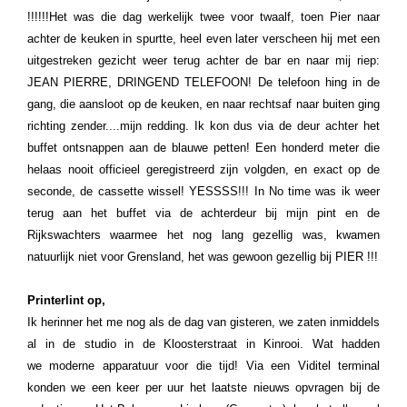
!!!!!!Het was die dag werkelijk twee voor twaalf, toen Pier naar
achter de keuken in spurtte, heel even later verscheen hij met een
uitgestreken gezicht weer terug achter de bar en naar mij riep:
JEAN PIERRE, DRINGEND TELEFOON! De telefoon hing in de
gang, die aansloot op de keuken, en naar rechtsaf naar buiten ging
richting zender....mijn redding. Ik kon dus via de deur achter het
buffet ontsnappen aan de blauwe petten! Een honderd meter die
helaas nooit officieel geregistreerd zijn volgden, en exact op de
seconde, de cassette wissel! YESSSS!!! In No time was ik weer
terug aan het buffet via de achterdeur bij mijn pint en de
Rijkswachters waarmee het nog lang gezellig was, kwamen
natuurlijk niet voor Grensland, het was gewoon gezellig bij PIER !!!
Printerlint op,
Ik herinner het me nog als de dag van gisteren, we zaten inmiddels
al in de studio in de Kloosterstraat in Kinrooi.
Wat hadden
we moderne apparatuur voor die tijd! Via een Viditel terminal
konden we een keer per uur het laatste nieuws opvragen bij de