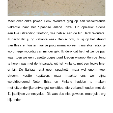
Meer over onze power, Henk Wouters ging op een welverdiende
vakantie naar het Spaanse eiland Ibiza. En opnieuw tijdens
een live uitzending telefoon, wie heb ik aan de lijn Henk Wouters,
ik dacht dat jij op vakante was? Ben ik ook, ik lig op het strand
van Ibiza en luister naar je programma op een transistor radio, je
wordt tegenwoordig van minder gek. Ik denk dat het het zelfde jaar
was, toen we een casette opgestuurd kregen waarop Ron de Jong
te horen was met de hitparade, uit het Finland, met een leuke brief
er bij. De Italliaan vrat geen spaghetti, maar wel enorm veel
stroom, kostte kapitalen, maar maakte ons wel bijna
wereldberoemd Note: Ibiza en Finland hadden te maken
met uitzonderlijke ontvangst condities, die verband houden met de
11 jaarlijkse zonnecyclus. Dit was dus niet gewoon, maar juist erg
bijzonder.