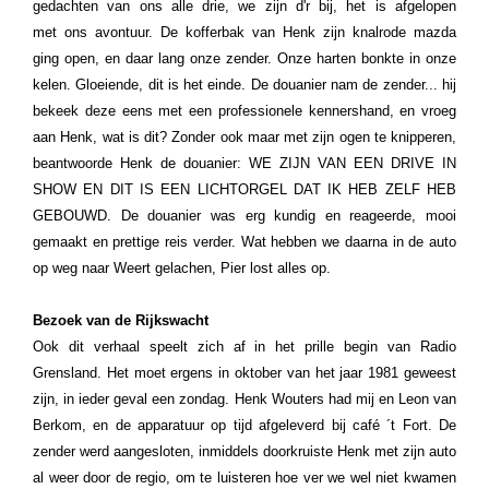
gedachten van ons alle drie, we zijn d'r bij, het is afgelopen
met ons avontuur. De kofferbak van Henk zijn knalrode mazda
ging open, en daar lang onze zender. Onze harten bonkte in onze
kelen. Gloeiende, dit is het einde. De douanier nam de zender... hij
bekeek deze eens met een professionele kennershand, en vroeg
aan Henk, wat is dit? Zonder ook maar met zijn ogen te knipperen,
beantwoorde Henk de douanier: WE ZIJN VAN EEN DRIVE IN
SHOW EN DIT IS EEN LICHTORGEL DAT IK HEB ZELF HEB
GEBOUWD. De douanier was erg kundig en reageerde, mooi
gemaakt en prettige reis verder. Wat hebben we daarna in de auto
op weg naar Weert gelachen,
Pier lost alles op.
Bezoek van de Rijkswacht
Ook dit verhaal speelt zich af in het prille begin van Radio
Grensland. Het moet ergens in oktober van het jaar 1981 geweest
zijn, in ieder geval een zondag. Henk Wouters had mij en Leon van
Berkom, en de apparatuur op tijd afgeleverd bij café ´t Fort. De
zender werd aangesloten, inmiddels doorkruiste Henk met zijn auto
al weer door de regio, om te luisteren hoe ver we wel niet kwamen