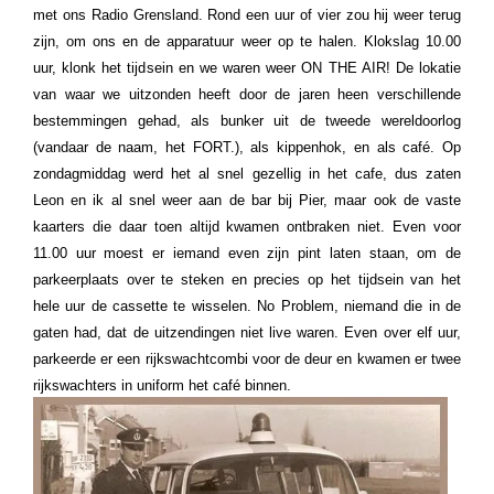
met ons Radio Grensland. Rond een uur of vier zou hij weer terug
zijn, om ons en de apparatuur weer op te halen. Klokslag 10.00
uur, klonk het tijdsein en we waren weer ON THE AIR! De lokatie
van waar we uitzonden heeft door de jaren heen verschillende
bestemmingen gehad, als bunker uit de tweede wereldoorlog
(vandaar de naam, het FORT.), als kippenhok, en als café. Op
zondagmiddag werd het al snel gezellig in het cafe, dus zaten
Leon en ik al snel weer aan de bar bij Pier, maar ook de vaste
kaarters die daar toen altijd kwamen ontbraken niet. Even voor
11.00 uur moest er iemand even zijn pint laten staan, om de
parkeerplaats over te steken en precies op het tijdsein van het
hele uur de cassette te wisselen. No Problem, niemand die in de
gaten had, dat de uitzendingen niet live waren. Even over elf uur,
parkeerde er een rijkswachtcombi voor de deur en kwamen er twee
rijkswachters in uniform het café binnen.