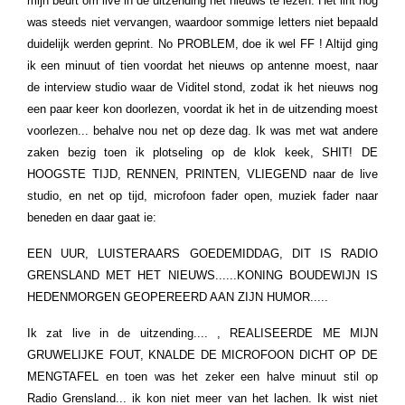
mijn beurt om live in de uitzending het nieuws te lezen.
Het lint nog
was steeds niet vervangen, waardoor sommige letters niet bepaald
duidelijk werden geprint.
No PROBLEM, doe ik wel FF !
Altijd ging
ik een minuut of tien voordat het nieuws op antenne moest, naar
de interview studio waar de Viditel stond, zodat ik het nieuws nog
een paar keer kon doorlezen, voordat ik het in de uitzending moest
voorlezen... behalve nou net op deze dag.
Ik was met wat andere
zaken bezig toen ik plotseling op de klok keek, SHIT! DE
HOOGSTE TIJD, RENNEN, PRINTEN, VLIEGEND naar de live
studio, en net op tijd, microfoon fader open, muziek fader naar
beneden en daar gaat ie:
EEN UUR, LUISTERAARS GOEDEMIDDAG, DIT IS RADIO
GRENSLAND MET HET NIEUWS......
KONING BOUDEWIJN IS
HEDENMORGEN GEOPEREERD AAN ZIJN HUMOR.....
Ik zat live in de uitzending.... , REALISEERDE ME MIJN
GRUWELIJKE FOUT, KNALDE DE MICROFOON DICHT OP DE
MENGTAFEL en toen was het zeker een halve minuut stil op
Radio Grensland... ik kon niet meer van het lachen.
Ik wist niet