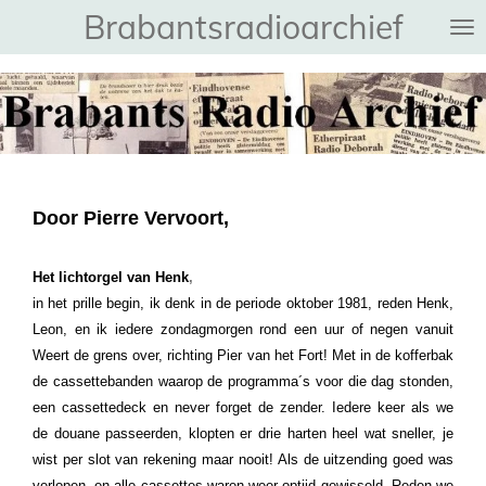
Brabantsradioarchief
Ga
direct
naar
de
hoofdinhoud
Door Pierre Vervoort,
Het lichtorgel van Henk
,
in het prille begin, ik denk in de periode oktober 1981, reden Henk,
Leon, en ik iedere zondagmorgen rond een uur of negen vanuit
Weert de grens over, richting Pier van het Fort! Met in de kofferbak
de cassettebanden waarop de programma´s voor die dag stonden,
een cassettedeck en never forget de zender. Iedere keer als we
de douane passeerden, klopten er drie harten heel wat sneller, je
wist per slot van rekening maar nooit! Als de uitzending goed was
verlopen, en alle cassettes waren weer optijd gewisseld, Reden we