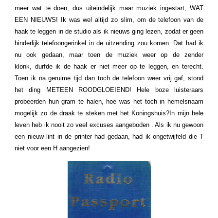
meer wat te doen, dus uiteindelijk maar muziek ingestart, WAT
EEN NIEUWS!
Ik was wel altijd zo slim, om de telefoon van de
haak te leggen in de studio als ik nieuws ging lezen, zodat er geen
hinderlijk telefoongerinkel in de uitzending zou komen. Dat had ik
nu ook gedaan, maar toen de muziek weer op de zender
klonk, durfde ik de haak er niet meer op te leggen, en terecht.
Toen ik na geruime tijd dan toch de telefoon weer vrij gaf, stond
het ding METEEN ROODGLOEIEND!
Hele boze luisteraars
probeerden hun gram te halen, hoe was het toch in hemelsnaam
mogelijk zo de draak te steken met het Koningshuis?In mijn hele
leven heb ik nooit zo veel excuses aangeboden .
Als ik nu gewoon
een nieuw lint in de printer had gedaan, had ik ongetwijfeld die T
niet voor een H aangezien!